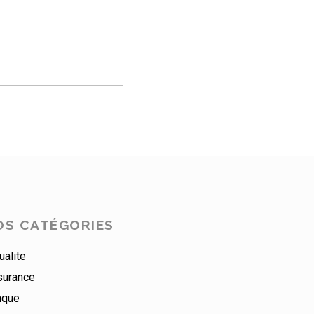
OS CATÉGORIES
ualite
surance
nque